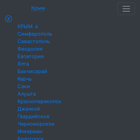
Крым
Ⓧ
КРЫМ ↓
Симферополь
Севастополь
Феодосия
Евпатория
Ялта
Бахчисарай
Керчь
Саки
Алушта
Красноперекопск
Джанкой
Гвардейское
Черноморское
Инкерман
Белогорск