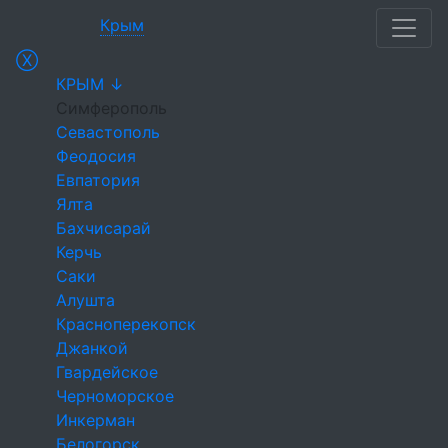
Крым
Ⓧ
КРЫМ ↓
Симферополь
Севастополь
Феодосия
Евпатория
Ялта
Бахчисарай
Керчь
Саки
Алушта
Красноперекопск
Джанкой
Гвардейское
Черноморское
Инкерман
Белогорск