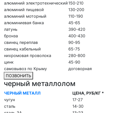
алюминий электротехнический
150-210
алюминий пищевой
130-200
алюминий моторный
110-190
алюминиевая банка
45-65
латунь
390-420
бронза
400-430
свинец переплав
90-95
свинец кабельный
65-75
нихромовая проволока
280-800
цинк
45-90
самовывоз по Крыму
договорная
ПОЗВОНИТЬ
черный металлолом
ЧЕРНЫЙ МЕТАЛЛ
ЦЕНА, РУБ/КГ *
чугун
17-27
сталь
14-30
сталь 3А
13-23