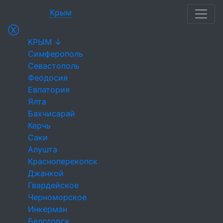
Крым
Ⓧ
КРЫМ ↓
Симферополь
Севастополь
Феодосия
Евпатория
Ялта
Бахчисарай
Керчь
Саки
Алушта
Красноперекопск
Джанкой
Гвардейское
Черноморское
Инкерман
Белогорск