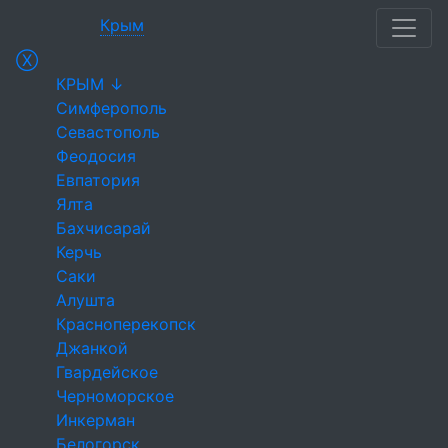
Крым
Ⓧ
КРЫМ ↓
Симферополь
Севастополь
Феодосия
Евпатория
Ялта
Бахчисарай
Керчь
Саки
Алушта
Красноперекопск
Джанкой
Гвардейское
Черноморское
Инкерман
Белогорск