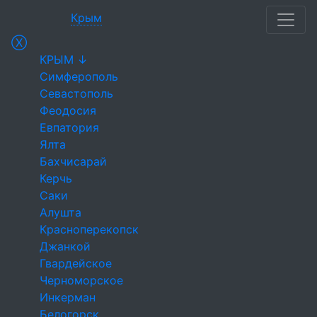
Крым
Ⓧ
КРЫМ ↓
Симферополь
Севастополь
Феодосия
Евпатория
Ялта
Бахчисарай
Керчь
Саки
Алушта
Красноперекопск
Джанкой
Гвардейское
Черноморское
Инкерман
Белогорск