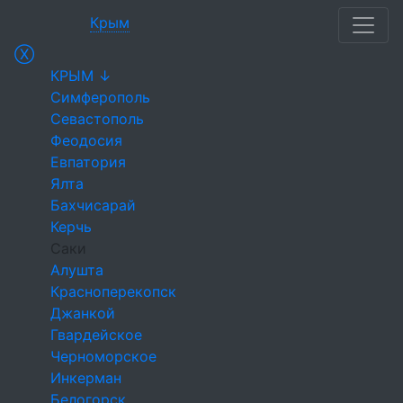
Крым
Ⓧ
КРЫМ ↓
Симферополь
Севастополь
Феодосия
Евпатория
Ялта
Бахчисарай
Керчь
Саки
Алушта
Красноперекопск
Джанкой
Гвардейское
Черноморское
Инкерман
Белогорск