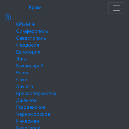
Крым
Ⓧ
КРЫМ ↓
Симферополь
Севастополь
Феодосия
Евпатория
Ялта
Бахчисарай
Керчь
Саки
Алушта
Красноперекопск
Джанкой
Гвардейское
Черноморское
Инкерман
Белогорск