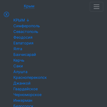
Крым
Ⓧ
КРЫМ ↓
Симферополь
Севастополь
Феодосия
Евпатория
Ялта
Бахчисарай
Керчь
Саки
Алушта
Красноперекопск
Джанкой
Гвардейское
Черноморское
Инкерман
Белогорск